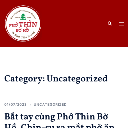
Skip
to
content
Search
Tog
men
Category:
Uncategorized
01/07/2023
UNCATEGORIZED
Bắt tay cùng Phở Thìn Bờ