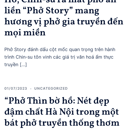
Hồ, Chin-su ra mắt phở ăn
liền “Phở Story” mang
hương vị phở gia truyền đến
mọi miền
Phở Story đánh dấu cột mốc quan trọng trên hành
trình Chin-su tôn vinh các giá trị văn hoá ẩm thực
truyền […]
01/07/2023
UNCATEGORIZED
“Phở Thìn bờ hồ: Nét đẹp
đậm chất Hà Nội trong một
bát phở truyền thống thơm