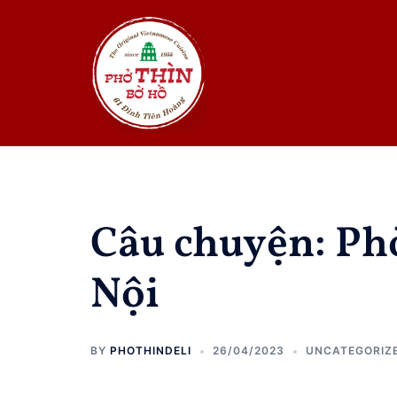
Skip
to
content
Câu chuyện: Ph
Nội
BY
PHOTHINDELI
26/04/2023
UNCATEGORIZ