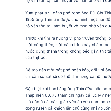
hộ vẫn tồn tại, tâm huyết về món phở vẫn đượ
Xuất phát từ 1 gánh phở rong ông Bùi Chí T
1955 ông Thìn tìm được cho mình một nơi để
hộ vẫn tồn tại, tâm huyết về món phở vẫn đượ
Trước khi tìm ra hương vị phở truyền thống, 
một công thức, một cách trình bày nhằm tạo 
nước dùng thanh trong không béo gây, thịt tá
của thịt bò.
Để tạo nên một bát phở hoàn hảo, đối với ôn
chỉ cần sơ sót sẽ có thể làm hỏng cả nồi nư
Đặc biệt khi bán hàng ông Thìn đều mặc áo bl
Thập niên 60, 70 thậm chí ngay cả lúc Mỹ né
mà còn ở cái cảm giác vừa ăn vừa nơm nớp sợ 
động rú lên cả khách lẫn chủ cùng nhảy xuố