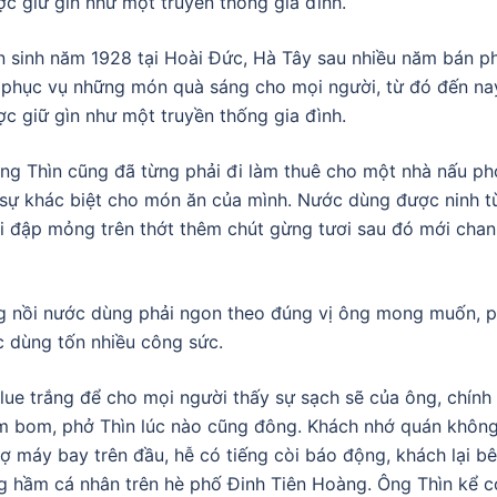
c giữ gìn như một truyền thống gia đình.
hìn sinh năm 1928 tại Hoài Đức, Hà Tây sau nhiều năm bán
 phục vụ những món quà sáng cho mọi người, từ đó đến na
c giữ gìn như một truyền thống gia đình.
ông Thìn cũng đã từng phải đi làm thuê cho một nhà nấu p
sự khác biệt cho món ăn của mình. Nước dùng được ninh từ
i đập mỏng trên thớt thêm chút gừng tươi sau đó mới chan 
g nồi nước dùng phải ngon theo đúng vị ông mong muốn, phả
ớc dùng tốn nhiều công sức.
ue trắng để cho mọi người thấy sự sạch sẽ của ông, chính 
m bom, phở Thìn lúc nào cũng đông. Khách nhớ quán không 
máy bay trên đầu, hễ có tiếng còi báo động, khách lại bê 
ng hầm cá nhân trên hè phố Đinh Tiên Hoàng. Ông Thìn kể 