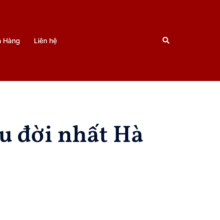
Search
h Hàng
Liên hệ
u đời nhất Hà