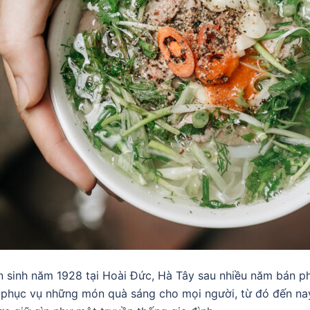
hìn sinh năm 1928 tại Hoài Đức, Hà Tây sau nhiều năm bán
 phục vụ những món quà sáng cho mọi người, từ đó đến na