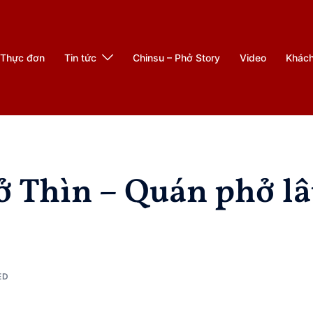
Thực đơn
Tin tức
Chinsu – Phở Story
Video
Khác
ở Thìn – Quán phở lâ
ED