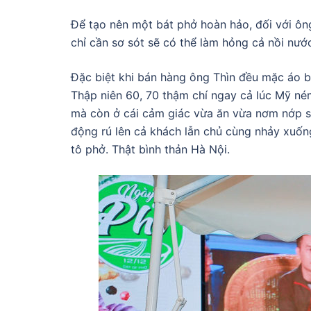
Để tạo nên một bát phở hoàn hảo, đối với ôn
chỉ cần sơ sót sẽ có thể làm hỏng cả nồi nư
Đặc biệt khi bán hàng ông Thìn đều mặc áo bl
Thập niên 60, 70 thậm chí ngay cả lúc Mỹ né
mà còn ở cái cảm giác vừa ăn vừa nơm nớp sợ 
động rú lên cả khách lẫn chủ cùng nhảy xuố
tô phở. Thật bình thản Hà Nội.